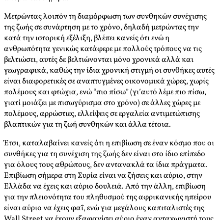
Μετρώντας λοιπόν τη διαμόρφωση των συνθηκών συνέχισης
της ζωής σε συνάρτηση με το χρόνο, δηλαδή μετρώντας την
κατά την ιστορική εξέλιξη, βλέπει κανείς ότι ενώ η
ανθρωπότητα γενικώς κατάφερε με πολλούς τρόπους να τις
βελτιώσει, αυτές δε βελτιώνονται μόνο χρονικά αλλά και
γεωγραφικά, καθώς την ίδια χρονική στιγμή οι συνθήκες αυτές
είναι διαφορετικές σε αναπτυγμένες οικονομικά χώρες, χωρίς
πολέμους και φτώχια, ενώ “πιο πίσω” (γι’αυτό λέμε πιο πίσω,
γιατί μοιάζει με πισωγύρισμα στο χρόνο) σε άλλες χώρες με
πολέμους, αρρώστιες, ελλείψεις σε εργαλεία αντιμετώπισης
βλαπτικών για τη ζωή συνθηκών και άλλα τέτοια.
Έτσι, καταλαβαίνει κανείς ότι η επιβίωση σε έναν κόσμο που οι
συνθήκες για τη συνέχιση της ζωής δεν είναι στο ίδιο επίπεδο
για όλους τους αθρώπους, δεν αντανακλά τα ίδια πράγματα.
Επιβίωση σήμερα στη Συρία είναι να ζήσεις και αύριο, στην
Ελλάδα να έχεις και αύριο δουλειά. Από την άλλη, επιβίωση
για την πλειονότητα του πληθυσμού της αφρικανικής ηπείρου
είναι αύριο να έχεις φαΐ, ενώ για μεγάλους καπιταλιστές της
Wall Street να έχουν εξαφανίσει αύριο έναν ανταγωνιστή τους