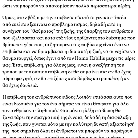
ώστε να μπορούν να αποκομίσουν πολλά περισσότερα κέρδη.
Όμως, όταν βάζουμε την κουβέντα σ’αυτό το γενικό επίπεδο
από εκεί που ξεκινάει ο προβληματισμός, δηλαδή από τη
συνέχιση του “θαύματος” της ζωής, της ύπαρξης του ανθρώπου
που εξελίσσεται και κατακτά νέους ορίζοντες στο διάστημα που
βρίσκεται γύρω του, το ζητούμενο της επιβίωσης είναι ένα: να
επιβιώσει και να θριαμβεύσει η ίδια αυτή η ζωή, να συνεχίσει να
θαυματουργεί, όπως έγινε από τον Homo Habilis μέχρι τις μέρες
μας. Έτσι, επιβίωση, για όλους μας, είναι η αναζήτηση του
τρόπου με τον οποίον επιβίωση δε θα σημαίνει πια αν θα έχεις
αύριο φαγητό, αν θα επιζήσεις από βόμβες και ρουκέτες ή αν
θα έχεις δουλειά.
Η επιβίωση του ανθρώπινου είδους λοιπόν επιτάσσει αυτό που
είναι δεδομένο για τον ένα σήμερα να είναι θέσφατο για όλο
τον ανθρώπινο πληθυσμό. Έτσι μόνο η λέξη επιβίωση θα
ξαναπάρει την πραγματική της έννοια, δηλαδή τη διαφύλαξη
της ζωής, που γίνεται μόνο με την καλύτερη δυνατή αξιοποίησή
της, που σημαίνει όλοι οι άνθρωποι να μπορούν να παράγουν