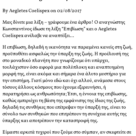
By Aegletes Coelispex on 02/08/2017
Μας δίνετε μια λέξη – γράφουμε ένα άρθρο! Ο αναγνώστης
Κωνσταντίνος έδωσε τη λέξη “Επιβίωση” και ο Aegletes
Coelispex ανέλαβε να αναπτύξει…
Η επιβίωση, δηλαδή η ικανότητα να παραμένει κανείς στη ζωή,
προϋποθέτει ασφαλώς την ύπαρξη της ζωής. Η προέλευσή της
στο μοναδικό πλανήτη που γνωρίζουμε ότι υπάρχει,
τουλάχιστον όσο αφορά μια πολύπλοκη και αναπτυημένη
μορφή της, είναι ακόμα και σήμερα ένα άλυτο μυστήριο για
την επιστήμη. Γιατί μόνο εδώ και όχι αλλού, ανάμεσα στους
τόσους άλλους κόσμους που έχουμε εξερευνήσει, ή
παρατηρήσει ως ανθρωπότητα; Έτσι, η έννοια της επιβίωσης,
καθώς εμπεριέχει τη βάση της εμφάνισης της ίδιας της ζωής,
δηλαδή τις συνθήκες που επέτρεψαν την ύπαρξή της, είναι το
σύνολο των συνθηκών που επιτρέπουν τη συνέχεια αυτής της
ύπαρξης και αποτρέπουν την καταστροφή της.
Είμαστε αρκετά τυχεροί που ζούμε στο σύμπαν, αν σκεφτείτε σε