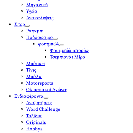
Μηχανική
Υγεία
Ανακαλύψεις
Σπορ
open
Ράγκμπι
menu
Ποδόσφαιρο
open
φουτμπώλ
menu
open
Φουτμπώλ ιστορίες
menu
Τσεμπιονάτ Μίρα
Μπάσκετ
Τένις
Μπάλα
Motorsports
Ολυμπιακοί Αγώνες
Ενδιαφέροντα
open
Αναζητήσεις
menu
Word Challenge
Ταξίδια
Originals
Hobbys