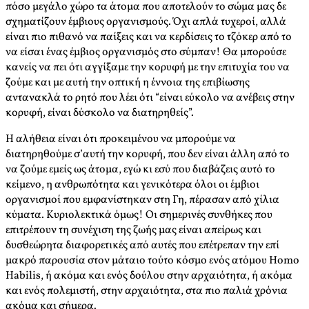
πόσο μεγάλο χώρο τα άτομα που αποτελούν το σώμα μας δε
σχηματίζουν έμβιους οργανισμούς. Όχι απλά τυχεροί, αλλά
είναι πιο πιθανό να παίξεις και να κερδίσεις το τζόκερ από το
να είσαι ένας έμβιος οργανισμός στο σύμπαν! Θα μπορούσε
κανείς να πει ότι αγγίξαμε την κορυφή με την επιτυχία του να
ζούμε και με αυτή την οπτική η έννοια της επιβίωσης
αντανακλά το ρητό που λέει ότι “είναι εύκολο να ανέβεις στην
κορυφή, είναι δύσκολο να διατηρηθείς”.
Η αλήθεια είναι ότι προκειμένου να μπορούμε να
διατηρηθούμε σ’αυτή την κορυφή, που δεν είναι άλλη από το
να ζούμε εμείς ως άτομα, εγώ κι εσύ που διαβάζεις αυτό το
κείμενο, η ανθρωπότητα και γενικότερα όλοι οι έμβιοι
οργανισμοί που εμφανίστηκαν στη Γη, πέρασαν από χίλια
κύματα. Κυριολεκτικά όμως! Οι σημερινές συνθήκες που
επιτρέπουν τη συνέχιση της ζωής μας είναι απείρως και
δυσθεώρητα διαφορετικές από αυτές που επέτρεπαν την επί
μακρό παρουσία στον μάταιο τούτο κόσμο ενός ατόμου Homo
Habilis, ή ακόμα και ενός δούλου στην αρχαιότητα, ή ακόμα
και ενός πολεμιστή, στην αρχαιότητα, στα πιο παλιά χρόνια
ακόμα και σήμερα.