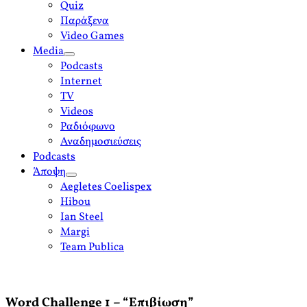
Quiz
Παράξενα
Video Games
Media
open
Podcasts
menu
Internet
TV
Videos
Ραδιόφωνο
Αναδημοσιεύσεις
Podcasts
Άποψη
open
Aegletes Coelispex
menu
Hibou
Ian Steel
Margi
Team Publica
Word Challenge 1 – “Επιβίωση”