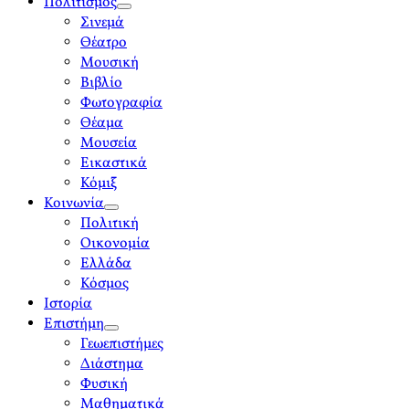
Πολιτισμός
open
Σινεμά
menu
Θέατρο
Μουσική
Βιβλίο
Φωτογραφία
Θέαμα
Μουσεία
Εικαστικά
Κόμιξ
Κοινωνία
open
Πολιτική
menu
Οικονομία
Ελλάδα
Κόσμος
Ιστορία
Επιστήμη
open
Γεωεπιστήμες
menu
Διάστημα
Φυσική
Μαθηματικά