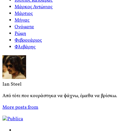
Ιούλιος Καίσαρας
Μάρκος Αντώνιος
Μάρτιος
Μήνας
Ονόματα
Ρώμη
Φεβρουάριος
Φλεβάρης
Ian Steel
Από τότε που κουράστηκα να ψάχνω, έμαθα να βρίσκω.
More posts from