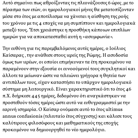
Αυτό σημαίνει πως αθροίζοντας τις πλεονάζουσες 6 ώρες ,με το
πέρασμα των ετών, οι ημερολογιακοί μήνες θα μετατοπίζονταν
μέσα στο έτος με αποτέλεσμα να χάνεται η αίσθηση της ροής
του χρόνου με τις 4 εποχές να μη συμπίπτουν και ημερολογιακά
μεταξύ τους. ‘Έτσι χρειάστηκε η προσθήκη κάποιων επιπλέων
ημερών για να αποκατασταθεί αυτή η «ασυμφωνία».
Την ευθύνη για τις παρεμβαλόμενες αυτές ημέρες, ο Ιούλιος
Καίσαρας , την ανάθεσε στους ιερείς της Ρώμης. Η ασυδοσία
όμως των ιερέων, οι οποίοι επιμήκυναν τα έτη προκειμένου να
παραμένουν στην εξουσία οι ευνοούμενοί τους συγκλητικοί και
άλλοτε τα μείωναν ώστε να τελειώνει γρήγορα η θητεία των
αντιπάλων τους, είχαν καταστήσει το υπάρχον ημερολογιακό
σύστημα μη λειτουργικό. Είναι χαρακτηριστικό ότι το έτος 46
π.Χ. διήρκεσε 445 ημέρες, δεδομένου ότι αναγκάστηκαν να
προστεθούν τόσες ημέρες ώστε αυτό να ευθυγραμμιστεί με την
εαρινή ισημερία. Ο Καίσαρ ονόμασε αυτό το έτος ultimus
annus confusionis (τελευταίο έτος σύγχυσης) και κάλεσε τους
καλύτερους φιλοσόφους και μαθηματικούς της εποχής
προκειμένου να δημιουργηθεί το νέο ημερολόγιο.