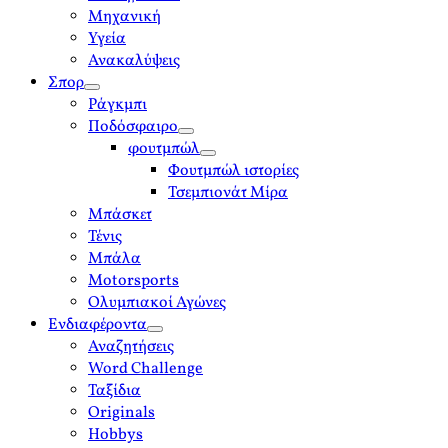
Μηχανική
Υγεία
Ανακαλύψεις
Σπορ
open
Ράγκμπι
menu
Ποδόσφαιρο
open
φουτμπώλ
menu
open
Φουτμπώλ ιστορίες
menu
Τσεμπιονάτ Μίρα
Μπάσκετ
Τένις
Μπάλα
Motorsports
Ολυμπιακοί Αγώνες
Ενδιαφέροντα
open
Αναζητήσεις
menu
Word Challenge
Ταξίδια
Originals
Hobbys