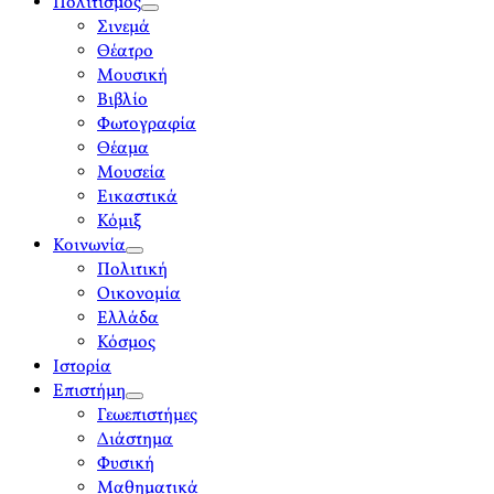
Πολιτισμός
open
Σινεμά
menu
Θέατρο
Μουσική
Βιβλίο
Φωτογραφία
Θέαμα
Μουσεία
Εικαστικά
Κόμιξ
Κοινωνία
open
Πολιτική
menu
Οικονομία
Ελλάδα
Κόσμος
Ιστορία
Επιστήμη
open
Γεωεπιστήμες
menu
Διάστημα
Φυσική
Μαθηματικά