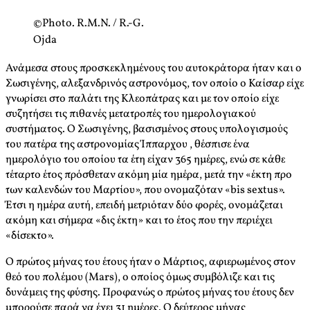
©Photo. R.M.N. / R.-G.
Ojda
Ανάμεσα στους προσκεκλημένους του αυτοκράτορα ήταν και ο
Σωσιγένης, αλεξανδρινός αστρονόμος, τον οποίο ο Καίσαρ είχε
γνωρίσει στο παλάτι της Κλεοπάτρας και με τον οποίο είχε
συζητήσει τις πιθανές μετατροπές του ημερολογιακού
συστήματος. Ο Σωσιγένης, βασισμένος στους υπολογισμούς
του πατέρα της αστρονομίας Ίππαρχου , θέσπισε ένα
ημερολόγιο του οποίου τα έτη είχαν 365 ημέρες, ενώ σε κάθε
τέταρτο έτος πρόσθεταν ακόμη μία ημέρα, μετά την «έκτη προ
των καλενδών του Μαρτίου», που ονομαζόταν «bis sextus».
Έτσι η ημέρα αυτή, επειδή μετριόταν δύο φορές, ονομάζεται
ακόμη και σήμερα «δις έκτη» και το έτος που την περιέχει
«δίσεκτο».
Ο πρώτος μήνας του έτους ήταν ο Μάρτιος, αφιερωμένος στον
θεό του πολέμου (Mars), ο οποίος όμως συμβόλιζε και τις
δυνάμεις της φύσης. Προφανώς ο πρώτος μήνας του έτους δεν
μπορούσε παρά να έχει 31 ημέρες. Ο δεύτερος μήνας