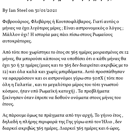
By Ian Steel on 31/01/2021
Φεβρουάριος, Φλεβάρης ή Κουτσοφλέβαρος. Γιατί αυτός ο
μήνας να έχει λιγότερες μέρες ; Είναι αστρονομικός ο λόγος ;
Μάλλον όχι! Η ιστορία μας πάει πίσω στους Ρωμαίους
αυτοκράτορες.
Από τότε που χωρίστηκε το έτος σε 365 ημέρες μοιρασμένες σε 12
μήνες, θα μπορούσε κάποιος να υποθέσει ότι ο κάθε μήνας θα
έχει 30 ή 31 ημέρες (μιας και το 365 δεν διαιρείται ακριβώς με το
12) και όλα καλά και χωρίς μπερδέματα. Αυτό προσπάθησαν
να εφαρμόσουν και οι αστρονόμοι γύρω στο 50πΧ ( τότε που
όλη η Γαλατία , και το μεγαλύτερο μέρος του τότε γνωστού
κόσμου, ήταν υπό Ρωμαϊκή κατοχή) . Τα προβλήματα
ξεκίνησαν όταν έπρεπε να δοθούν ονόματα στους μήνες του
έτους.
Ας πάρουμε όμως τα πράγματα από την αρχή. Το γήινο έτος ,
δηλαδή η πλήρης περιφορά της Γης γύρω από τον Ήλιο , δεν
διαρκεί ακριβώς 365 ημέρες. Διαρκεί 365 ημέρες και 6 ώρες.