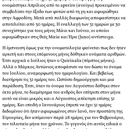
ονομάστηκε Απρίλιος από το aperire (ανοίγω) προκειμένου να
συμβολίσει την έξοδο των φυτών από τη γη και αφιερώθηκε
στην Αφροδίτη. Μετά από πολλές διαφωνίες αποφασίστηκε να
αποτελείται από 30 ημέρες. Η εναλλαγή των 31 ημερών με 30
συνεχίστηκε για τους μήνες Μάιο και Ιούνιο, οι οποίοι
αφιερώθηκαν στις θεές Μαία και Ήρα (Juno) αντίστοιχα.
Η έμπνευση όμως για την ονοματολογία φαίνεται πως δεν ήταν
αρκετή και στους επόμενους μήνες δόθηκαν ονόματα αριθμών.
Έτσι αρχικά ο Ιούλιος ήταν ο Quirinalis (πέμπτος μήνας).
Αλλά ο Μάρκος Αντώνιος αποφάσισε να του δώσει το όνομα
του Ιουλίου, αναμορφωτή του ημερολογίου. Και βεβαίως
διατήρησε τις 31 ημέρες του. Ωστόσο δημιούργησε και μια
παράδοση. Έτσι, όταν το όνομα του Αυγούστου δόθηκε στον
έκτο μήνα, το διαμέτρημα του ανδρός δεν επέτρεπε στον μήνα
αυτό να είναι μικρός και ο Αύγουστος απέκτησε επίσης 31
ημέρες. Και επειδή ο Ιανουάριος έπρεπε να έχει 31 ημέρες
δεδομένου ότι ήταν αφιερωμένος στον Ιανό, τον προστάτη της
Ετρουρίας, δεν απέμειναν παρά 28 ημέρες για τον Φεβρουάριο,
τον τελευταίο μήνα του χρόνου. Το γεγονός ότι αυτός ειδικά ο