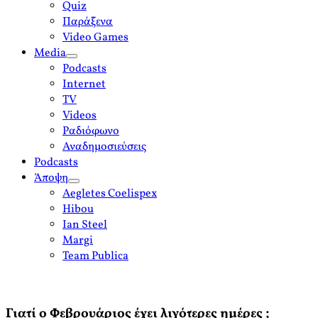
Quiz
Παράξενα
Video Games
Media
open
Podcasts
menu
Internet
TV
Videos
Ραδιόφωνο
Αναδημοσιεύσεις
Podcasts
Άποψη
open
Aegletes Coelispex
menu
Hibou
Ian Steel
Margi
Team Publica
Γιατί ο Φεβρουάριος έχει λιγότερες ημέρες ;