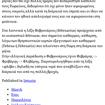
μήνας δεν θα είχε πολλές ημέρες δεν δυσαρέστησε καθόλου
τους Ρωμαίους, δεδομένου ότι όχι μόνο ήταν αφιερωμένος
στους νεκρούς αλλά κατά τη διάρκειά του έπρεπε και οι ίδιοι να
κάνουν τον ηθικό απολογισμό τους και να αφιερώνονται στη
μετάνοια.
Στα λατινικά η λέξη Φεβρουάριος (februarius) προέρχεται από
το ουσιαστικό februum, που σημαίνει καθαρμός, κάθαρση,
λόγω των θρησκευτικών εορτών εξαγνισμού και καθαρμού
(Februa ή Februatio) που τελούνταν στη Ρώμη στη διάρκεια του
μήνα.
Στην ελληνική παράδοση ο Φεβρουάριος έγινε Φεβράρης ->
Φρεβάρης -> Φλεβάρης. Παρετυμολογήθηκε από τη λέξη
«φλέβα», δηλαδή τα υπόγεια νερά που αναβλύζουν στη
διάρκειά του από τις πολλές βροχές.
Published in
Ιστορία
March
Έτος
Ημερολόγιο