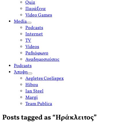
Quiz
Παράξενα
Video Games
Media
open
Podcasts
menu
Internet
TV
Videos
Ραδιόφωνο
Αναδημοσιεύσεις
Podcasts
Άποψη
open
Aegletes Coelispex
menu
Hibou
Ian Steel
Margi
Team Publica
Posts tagged as “Ηράκλειτος”