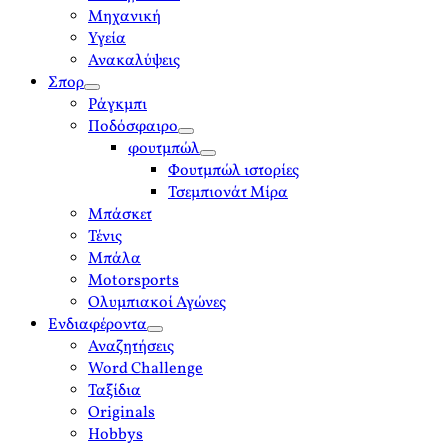
Μηχανική
Υγεία
Ανακαλύψεις
Σπορ
open
Ράγκμπι
menu
Ποδόσφαιρο
open
φουτμπώλ
menu
open
Φουτμπώλ ιστορίες
menu
Τσεμπιονάτ Μίρα
Μπάσκετ
Τένις
Μπάλα
Motorsports
Ολυμπιακοί Αγώνες
Ενδιαφέροντα
open
Αναζητήσεις
menu
Word Challenge
Ταξίδια
Originals
Hobbys