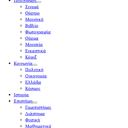
Πολιτισμός
open
Σινεμά
menu
Θέατρο
Μουσική
Βιβλίο
Φωτογραφία
Θέαμα
Μουσεία
Εικαστικά
Κόμιξ
Κοινωνία
open
Πολιτική
menu
Οικονομία
Ελλάδα
Κόσμος
Ιστορία
Επιστήμη
open
Γεωεπιστήμες
menu
Διάστημα
Φυσική
Μαθηματικά