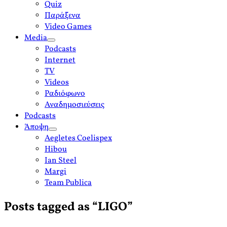
Quiz
Παράξενα
Video Games
Media
open
Podcasts
menu
Internet
TV
Videos
Ραδιόφωνο
Αναδημοσιεύσεις
Podcasts
Άποψη
open
Aegletes Coelispex
menu
Hibou
Ian Steel
Margi
Team Publica
Posts tagged as “LIGO”