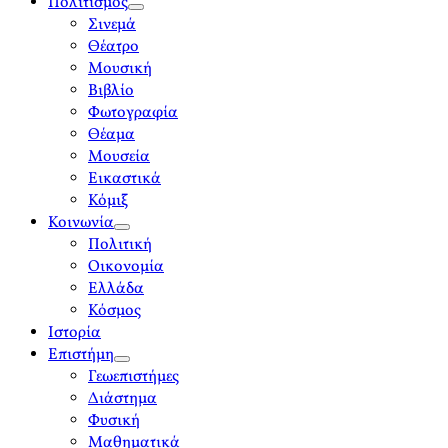
Πολιτισμός
open
Σινεμά
menu
Θέατρο
Μουσική
Βιβλίο
Φωτογραφία
Θέαμα
Μουσεία
Εικαστικά
Κόμιξ
Κοινωνία
open
Πολιτική
menu
Οικονομία
Ελλάδα
Κόσμος
Ιστορία
Επιστήμη
open
Γεωεπιστήμες
menu
Διάστημα
Φυσική
Μαθηματικά