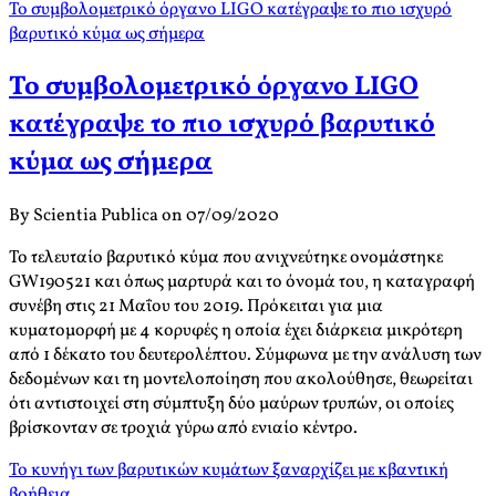
Το συμβολομετρικό όργανο LIGO κατέγραψε το πιο ισχυρό
βαρυτικό κύμα ως σήμερα
Το συμβολομετρικό όργανο LIGO
κατέγραψε το πιο ισχυρό βαρυτικό
κύμα ως σήμερα
By Scientia Publica on 07/09/2020
Το τελευταίο βαρυτικό κύμα που ανιχνεύτηκε ονομάστηκε
GW190521 και όπως μαρτυρά και το όνομά του, η καταγραφή
συνέβη στις 21 Μαΐου του 2019. Πρόκειται για μια
κυματομορφή με 4 κορυφές η οποία έχει διάρκεια μικρότερη
από 1 δέκατο του δευτερολέπτου. Σύμφωνα με την ανάλυση των
δεδομένων και τη μοντελοποίηση που ακολούθησε, θεωρείται
ότι αντιστοιχεί στη σύμπτυξη δύο μαύρων τρυπών, οι οποίες
βρίσκονταν σε τροχιά γύρω από ενιαίο κέντρο.
Το κυνήγι των βαρυτικών κυμάτων ξαναρχίζει με κβαντική
βοήθεια