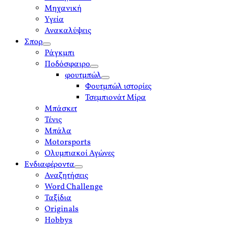
Μηχανική
Υγεία
Ανακαλύψεις
Σπορ
open
Ράγκμπι
menu
Ποδόσφαιρο
open
φουτμπώλ
menu
open
Φουτμπώλ ιστορίες
menu
Τσεμπιονάτ Μίρα
Μπάσκετ
Τένις
Μπάλα
Motorsports
Ολυμπιακοί Αγώνες
Ενδιαφέροντα
open
Αναζητήσεις
menu
Word Challenge
Ταξίδια
Originals
Hobbys