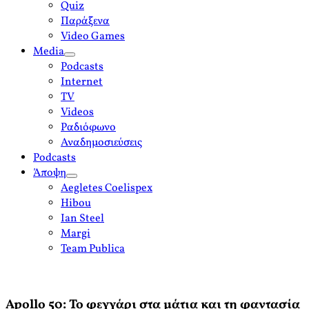
Quiz
Παράξενα
Video Games
Media
open
Podcasts
menu
Internet
TV
Videos
Ραδιόφωνο
Αναδημοσιεύσεις
Podcasts
Άποψη
open
Aegletes Coelispex
menu
Hibou
Ian Steel
Margi
Team Publica
Apollo 50: Το φεγγάρι στα μάτια και τη φαντασία