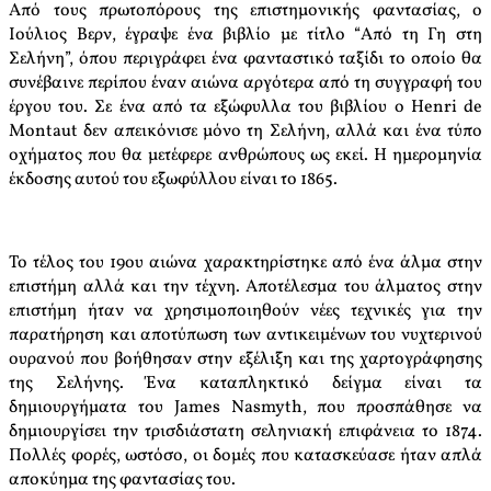
Από τους πρωτοπόρους της επιστημονικής φαντασίας, ο
Ιούλιος Βερν, έγραψε ένα βιβλίο με τίτλο “Από τη Γη στη
Σελήνη”, όπου περιγράφει ένα φανταστικό ταξίδι το οποίο θα
συνέβαινε περίπου έναν αιώνα αργότερα από τη συγγραφή του
έργου του. Σε ένα από τα εξώφυλλα του βιβλίου ο Henri de
Montaut δεν απεικόνισε μόνο τη Σελήνη, αλλά και ένα τύπο
οχήματος που θα μετέφερε ανθρώπους ως εκεί. Η ημερομηνία
έκδοσης αυτού του εξωφύλλου είναι το 1865.
Το τέλος του 19ου αιώνα χαρακτηρίστηκε από ένα άλμα στην
επιστήμη αλλά και την τέχνη. Αποτέλεσμα του άλματος στην
επιστήμη ήταν να χρησιμοποιηθούν νέες τεχνικές για την
παρατήρηση και αποτύπωση των αντικειμένων του νυχτερινού
ουρανού που βοήθησαν στην εξέλιξη και της χαρτογράφησης
της Σελήνης. Ένα καταπληκτικό δείγμα είναι τα
δημιουργήματα του James Nasmyth, που προσπάθησε να
δημιουργίσει την τρισδιάστατη σεληνιακή επιφάνεια το 1874.
Πολλές φορές, ωστόσο, οι δομές που κατασκεύασε ήταν απλά
αποκύημα της φαντασίας του.