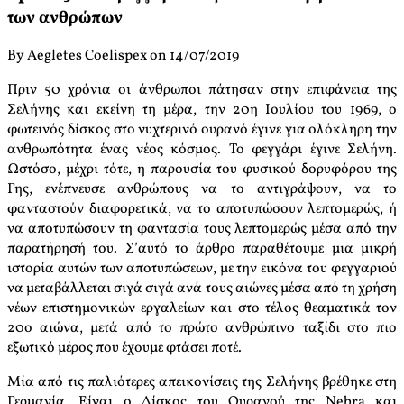
των ανθρώπων
By Aegletes Coelispex on 14/07/2019
Πριν 50 χρόνια οι άνθρωποι πάτησαν στην επιφάνεια της
Σελήνης και εκείνη τη μέρα, την 20η Ιουλίου του 1969, ο
φωτεινός δίσκος στο νυχτερινό ουρανό έγινε για ολόκληρη την
ανθρωπότητα ένας νέος κόσμος. Το φεγγάρι έγινε Σελήνη.
Ωστόσο, μέχρι τότε, η παρουσία του φυσικού δορυφόρου της
Γης, ενέπνευσε ανθρώπους να το αντιγράψουν, να το
φανταστούν διαφορετικά, να το αποτυπώσουν λεπτομερώς, ή
να αποτυπώσουν τη φαντασία τους λεπτομερώς μέσα από την
παρατήρησή του. Σ’αυτό το άρθρο παραθέτουμε μια μικρή
ιστορία αυτών των αποτυπώσεων, με την εικόνα του φεγγαριού
να μεταβάλλεται σιγά σιγά ανά τους αιώνες μέσα από τη χρήση
νέων επιστημονικών εργαλείων και στο τέλος θεαματικά τον
20ο αιώνα, μετά από το πρώτο ανθρώπινο ταξίδι στο πιο
εξωτικό μέρος που έχουμε φτάσει ποτέ.
Μία από τις παλιότερες απεικονίσεις της Σελήνης βρέθηκε στη
Γερμανία. Είναι ο Δίσκος του Ουρανού της Nebra και