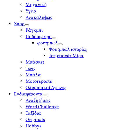
Μηχανική
Υγεία
Ανακαλύψεις
Σπορ
open
Ράγκμπι
menu
Ποδόσφαιρο
open
φουτμπώλ
menu
open
Φουτμπώλ ιστορίες
menu
Τσεμπιονάτ Μίρα
Μπάσκετ
Τένις
Μπάλα
Motorsports
Ολυμπιακοί Αγώνες
Ενδιαφέροντα
open
Αναζητήσεις
menu
Word Challenge
Ταξίδια
Originals
Hobbys