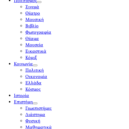
Πολιτισμός
open
Σινεμά
menu
Θέατρο
Μουσική
Βιβλίο
Φωτογραφία
Θέαμα
Μουσεία
Εικαστικά
Κόμιξ
Κοινωνία
open
Πολιτική
menu
Οικονομία
Ελλάδα
Κόσμος
Ιστορία
Επιστήμη
open
Γεωεπιστήμες
menu
Διάστημα
Φυσική
Μαθηματικά