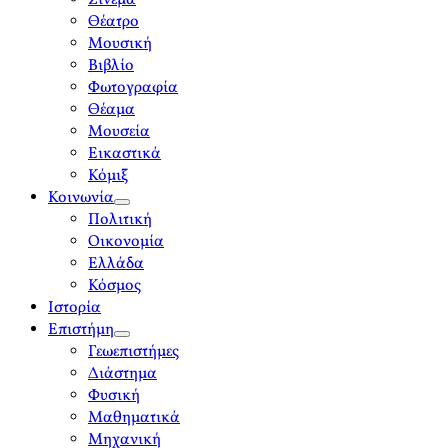
Σινεμά
menu
Θέατρο
Μουσική
Βιβλίο
Φωτογραφία
Θέαμα
Μουσεία
Εικαστικά
Κόμιξ
Κοινωνία
open
Πολιτική
menu
Οικονομία
Ελλάδα
Κόσμος
Ιστορία
Επιστήμη
open
Γεωεπιστήμες
menu
Διάστημα
Φυσική
Μαθηματικά
Μηχανική