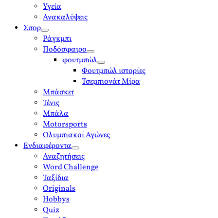
Υγεία
Ανακαλύψεις
Σπορ
open
Ράγκμπι
menu
Ποδόσφαιρο
open
φουτμπώλ
menu
open
Φουτμπώλ ιστορίες
menu
Τσεμπιονάτ Μίρα
Μπάσκετ
Τένις
Μπάλα
Motorsports
Ολυμπιακοί Αγώνες
Ενδιαφέροντα
open
Αναζητήσεις
menu
Word Challenge
Ταξίδια
Originals
Hobbys
Quiz