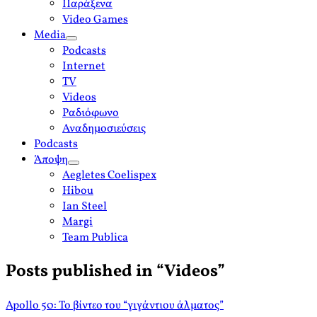
Παράξενα
Video Games
Media
open
Podcasts
menu
Internet
TV
Videos
Ραδιόφωνο
Αναδημοσιεύσεις
Podcasts
Άποψη
open
Aegletes Coelispex
menu
Hibou
Ian Steel
Margi
Team Publica
Posts published in “Videos”
Apollo 50: Το βίντεο του “γιγάντιου άλματος”