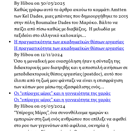
By Hibou on 30/03/2025
Καθώς γράφω αυτό το άρθρο ακούω το κομμάτι Amtten
των Kel Dades, μιας μπάντας που δημιουργήθηκε το 2015
στην πόλη Boumalne Dades του Μαρόκο. Βάλτο να
παίζει από πίσω καθώς με διαβάζεις. Η μελωδία με
ταξιδεύει στο ελληνικό καλοκαίρι...
Η πραγματικότητα των ακαδημαϊκών θέσεων εργασίας
Η πραγματικότητα των ακαδημαϊκών θέσεων εργασίας
By Hibou on 12/11/2024
Όσο η μοναδική μου ενασχόληση ήταν η σύνταξη της
διδακτορικής μου διατριβής και η αποστολή αιτήσεων σε
μεταδιδακτορικές θέσεις εργασίας (postdoc), αυτό που
έλειπε από τη ζωή μου φάνταζε να είναι η επισφράγιση
των κόπων μου μέσω της εξασφάλισης ενός...
Οι “υπέροχες μέρες” και η γενναιότητα της χαράς
Οι “υπέροχες μέρες” και η γενναιότητα της χαράς
By Hibou on 05/03/2024
“Υπέροχες Μέρες”, ένα συνονθύλευμα ημερών κι
εμπειριών στη ζωή ενός ανθρώπου που επέλεξε να αφεθεί
στο ρου των γεγονότων από αφέλεια, οκνηρία ή