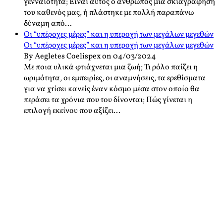
γενναιότητα; Είναι αυτός ο άνθρωπος μία σκιαγράφηση
του καθενός μας, ή πλάστηκε με πολλή παραπάνω
δύναμη από...
Οι “υπέροχες μέρες” και η υπεροχή των μεγάλων μεγεθών
Οι “υπέροχες μέρες” και η υπεροχή των μεγάλων μεγεθών
By Aegletes Coelispex on 04/03/2024
Με ποια υλικά φτιάχνεται μια ζωή; Τι ρόλο παίζει η
ωριμότητα, οι εμπειρίες, οι αναμνήσεις, τα ερεθίσματα
για να χτίσει κανείς έναν κόσμο μέσα στον οποίο θα
περάσει τα χρόνια που του δίνονται; Πώς γίνεται η
επιλογή εκείνου που αξίζει...