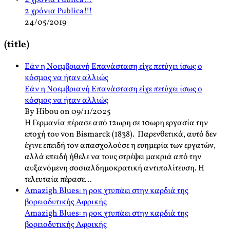
2 χρόνια Publica!!!
2 χρόνια Publica!!!
24/05/2019
(title)
Εάν η Νοεμβριανή Επανάσταση είχε πετύχει ίσως ο
κόσμος να ήταν αλλιώς
Εάν η Νοεμβριανή Επανάσταση είχε πετύχει ίσως ο
κόσμος να ήταν αλλιώς
By Hibou on 09/11/2025
Η Γερμανία πέρασε από 12ωρη σε 10ωρη εργασία την
εποχή του von Bismarck (1838). Παρενθετικά, αυτό δεν
έγινε επειδή τον απασχολούσε η ευημερία των εργατών,
αλλά επειδή ήθελε να τους στρέψει μακριά από την
αυξανόμενη σοσιαλδημοκρατική αντιπολίτευση. Η
τελευταία πέρασε...
Amazigh Blues: η ροκ χτυπάει στην καρδιά της
βορειοδυτικής Αφρικής
Amazigh Blues: η ροκ χτυπάει στην καρδιά της
βορειοδυτικής Αφρικής