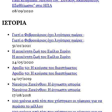
Paul Krugman: Αύξηση της “Εθνικής Ακαθάριστης
Εξαθλίωσης” στις ΗΠΑ
08/09/2020
ΙΣΤΟΡΙΑ
Γιατί ο Φεβρουάριος έχει λιγότερες ημέρες ;
Γιατί ο Φεβρουάριος έχει λιγότερες ημέρες ;
31/01/2021
Η αεικίνητη ζωή του Εμίλιο Σερένι
Η αεικίνητη ζωή του Εμίλιο Σερένι
24/05/2020
Apollo 50: Η κούρσα του διαστήματος
Apollo 50: Η κούρσα του διαστήματος
14/07/2019
Ναυάγιο Ζακύνθου: Η άγνωστη ιστορία
Ναυάγιο Ζακύνθου: Η άγνωστη ιστορία
17/08/2018
100 χρόνια από τότε που χτίστηκαν οι γέφυρες για να
περάσει το μέλλον