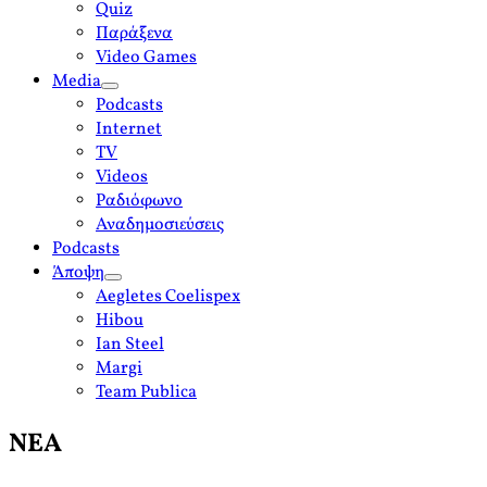
Quiz
Παράξενα
Video Games
Media
open
Podcasts
menu
Internet
TV
Videos
Ραδιόφωνο
Αναδημοσιεύσεις
Podcasts
Άποψη
open
Aegletes Coelispex
menu
Hibou
Ian Steel
Margi
Team Publica
ΝΕΑ