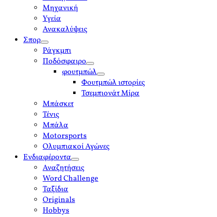
Μηχανική
Υγεία
Ανακαλύψεις
Σπορ
open
Ράγκμπι
menu
Ποδόσφαιρο
open
φουτμπώλ
menu
open
Φουτμπώλ ιστορίες
menu
Τσεμπιονάτ Μίρα
Μπάσκετ
Τένις
Μπάλα
Motorsports
Ολυμπιακοί Αγώνες
Ενδιαφέροντα
open
Αναζητήσεις
menu
Word Challenge
Ταξίδια
Originals
Hobbys