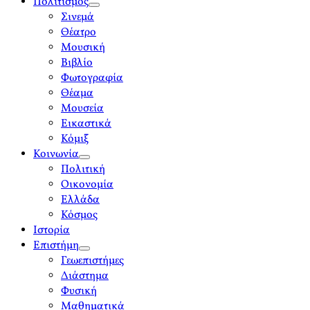
Πολιτισμός
open
Σινεμά
menu
Θέατρο
Μουσική
Βιβλίο
Φωτογραφία
Θέαμα
Μουσεία
Εικαστικά
Κόμιξ
Κοινωνία
open
Πολιτική
menu
Οικονομία
Ελλάδα
Κόσμος
Ιστορία
Επιστήμη
open
Γεωεπιστήμες
menu
Διάστημα
Φυσική
Μαθηματικά