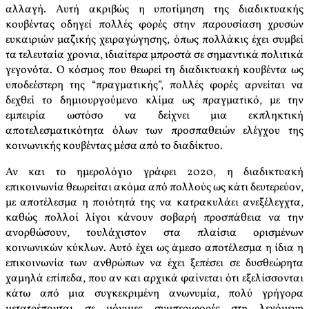
αλλαγή. Αυτή ακριβώς η υποτίμηση της διαδικτυακής
κουβέντας οδηγεί πολλές φορές στην παρουσίαση χρυσών
ευκαιριών μαζικής χειραγώγησης, όπως πολλάκις έχει συμβεί
τα τελευταία χρονια, ιδιαίτερα μπροστά σε σημαντικά πολιτικά
γεγονότα. Ο κόσμος που θεωρεί τη διαδικτυακή κουβέντα ως
υποδεέστερη της “πραγματικής”, πολλές φορές αρνείται να
δεχθεί το δημιουργούμενο κλίμα ως πραγματικό, με την
εμπειρία ωστόσο να δείχνει μια εκπληκτική
αποτελεσματικότητα όλων των προσπαθειών ελέγχου της
κοινωνικής κουβέντας μέσα από το διαδίκτυο.
Αν και το ημερολόγιο γράφει 2020, η διαδικτυακή
επικοινωνία θεωρείται ακόμα από πολλούς ως κάτι δευτερεύον,
με αποτέλεσμα η ποιότητά της να κατρακυλάει ανεξέλεγχτα,
καθώς πολλοί λίγοι κάνουν σοβαρή προσπάθεια να την
ανορθώσουν, τουλάχιστον στα πλαίσια ορισμένων
κοινωνικών κύκλων. Αυτό έχει ως άμεσο αποτέλεσμα η ίδια η
επικοινωνία των ανθρώπων να έχει ξεπέσει σε δυσθεώρητα
χαμηλά επίπεδα, που αν και αρχικά φαίνεται ότι εξελίσσονται
κάτω από μια συγκεκριμένη ανωνυμία, πολύ γρήγορα
μετατρέπονται σε μόνιμες συμπεριφορές στη λεγόμενη