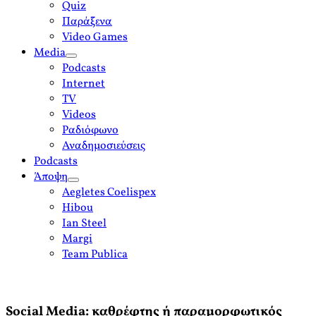
Quiz
Παράξενα
Video Games
Media
open
Podcasts
menu
Internet
TV
Videos
Ραδιόφωνο
Αναδημοσιεύσεις
Podcasts
Άποψη
open
Aegletes Coelispex
menu
Hibou
Ian Steel
Margi
Team Publica
Social Media: καθρέφτης ή παραμορφωτικός