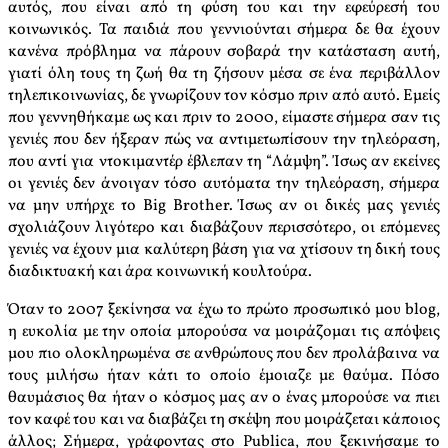
αυτός, που είναι από τη φύση του και την εφεύρεσή του
κοινωνικός. Τα παιδιά που γεννιούνται σήμερα δε θα έχουν
κανένα πρόβλημα να πάρουν σοβαρά την κατάσταση αυτή,
γιατί όλη τους τη ζωή θα τη ζήσουν μέσα σε ένα περιβάλλον
τηλεπικοινωνίας, δε γνωρίζουν τον κόσμο πριν από αυτό. Εμείς
που γεννηθήκαμε ως και πριν το 2000, είμαστε σήμερα σαν τις
γενιές που δεν ήξεραν πώς να αντιμετωπίσουν την τηλεόραση,
που αντί για ντοκιμαντέρ έβλεπαν τη “Λάμψη”. Ίσως αν εκείνες
οι γενιές δεν άνοιγαν τόσο αυτόματα την τηλεόραση, σήμερα
να μην υπήρχε το Big Brother. Ίσως αν οι δικές μας γενιές
σχολιάζουν λιγότερο και διαβάζουν περισσότερο, οι επόμενες
γενιές να έχουν μια καλύτερη βάση για να χτίσουν τη δική τους
διαδικτυακή και άρα κοινωνική κουλτούρα.
Όταν το 2007 ξεκίνησα να έχω το πρώτο προσωπικό μου blog,
η ευκολία με την οποία μπορούσα να μοιράζομαι τις απόψεις
μου πιο ολοκληρωμένα σε ανθρώπους που δεν προλάβαινα να
τους μιλήσω ήταν κάτι το οποίο έμοιαζε με θαύμα. Πόσο
θαυμάσιος θα ήταν ο κόσμος μας αν ο ένας μπορούσε να πιει
τον καφέ του και να διαβάζει τη σκέψη που μοιράζεται κάποιος
άλλος; Σήμερα, γράφοντας στο Publica, που ξεκινήσαμε το