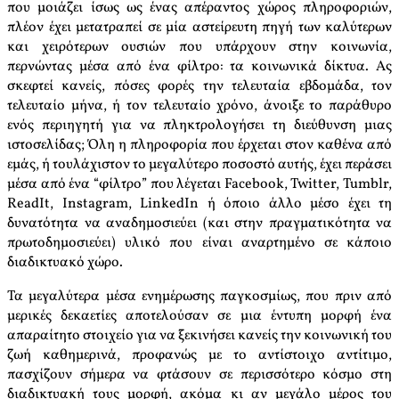
που μοιάζει ίσως ως ένας απέραντος χώρος πληροφοριών,
πλέον έχει μετατραπεί σε μία αστείρευτη πηγή των καλύτερων
και χειρότερων ουσιών που υπάρχουν στην κοινωνία,
περνώντας μέσα από ένα φίλτρο: τα κοινωνικά δίκτυα. Ας
σκεφτεί κανείς, πόσες φορές την τελευταία εβδομάδα, τον
τελευταίο μήνα, ή τον τελευταίο χρόνο, άνοιξε το παράθυρο
ενός περιηγητή για να πληκτρολογήσει τη διεύθυνση μιας
ιστοσελίδας; Όλη η πληροφορία που έρχεται στον καθένα από
εμάς, ή τουλάχιστον το μεγαλύτερο ποσοστό αυτής, έχει περάσει
μέσα από ένα “φίλτρο” που λέγεται Facebook, Twitter, Tumblr,
ReadIt, Instagram, LinkedIn ή όποιο άλλο μέσο έχει τη
δυνατότητα να αναδημοσιεύει (και στην πραγματικότητα να
πρωτοδημοσιεύει) υλικό που είναι αναρτημένο σε κάποιο
διαδικτυακό χώρο.
Τα μεγαλύτερα μέσα ενημέρωσης παγκοσμίως, που πριν από
μερικές δεκαετίες αποτελούσαν σε μια έντυπη μορφή ένα
απαραίτητο στοιχείο για να ξεκινήσει κανείς την κοινωνική του
ζωή καθημερινά, προφανώς με το αντίστοιχο αντίτιμο,
πασχίζουν σήμερα να φτάσουν σε περισσότερο κόσμο στη
διαδικτυακή τους μορφή, ακόμα κι αν μεγάλο μέρος του