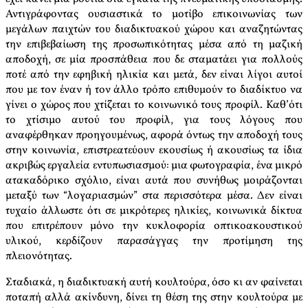
Αντιγράφοντας ουσιαστικά το μοτίβο επικοινωνίας των
μεγάλων παιχτών του διαδικτυακού χώρου και αναζητώντας
την επιβεβαίωση της προσωπικότητας μέσα από τη μαζική
αποδοχή, σε μία προσπάθεια που δε σταματάει για πολλούς
ποτέ από την εφηβική ηλικία και μετά, δεν είναι λίγοι αυτοί
που με τον έναν ή τον άλλο τρόπο επιθυμούν το διαδίκτυο να
γίνει ο χώρος που χτίζεται το κοινωνικό τους προφίλ. Καθ’ότι
το χτίσιμο αυτού του προφίλ, για τους λόγους που
αναφέρθηκαν προηγουμένως, αφορά όντως την αποδοχή τους
στην κοινωνία, επιστρεατεύουν εκουσίως ή ακουσίως τα ίδια
ακριβώς εργαλεία εντυπωσιασμού: μια φωτογραφία, ένα μικρό
ατακαδόρικο σχόλιο, είναι αυτά που συνήθως μοιράζονται
μεταξύ των “λογαριασμών” στα περισσότερα μέσα. Δεν είναι
τυχαίο άλλωστε ότι σε μικρότερες ηλικίες, κοινωνικά δίκτυα
που επιτρέπουν μόνο την κυκλοφορία οπτικοακουστικού
υλικού, κερδίζουν παρασάγγας την προτίμηση της
πλειονότητας.
Σταδιακά, η διαδικτυακή αυτή κουλτούρα, όσο κι αν φαίνεται
ποταπή αλλά ακίνδυνη, δίνει τη θέση της στην κουλτούρα με