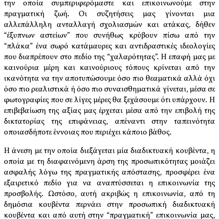
την οποία συμπεριφερόμαστε και επικοινωνούμε στην
πραγματική ζωή. Οι συζητήσεις μας γίνονται μια
αλλεπάλληλη ανταλλαγή σχολιασμών και ατάκας, δήθεν
“έξυπνων αστείων” που συνήθως κρύβουν πίσω από την
“πλάκα” ένα σωρό κατάμαυρες και αντιδραστικές ιδεολογίες
που διαπρέπουν στο πεδίο της “χαλαρότητας”. Η επαφή μας με
καινούρια μέρη και καινούριους τόπους κρίνεται από την
ικανότητα να την αποτυπώσουμε όσο πιο θεαματικά αλλά όχι
όσο πιο ρεαλιστικά ή όσο πιο συναισθηματικά γίνεται, μέσα σε
φωτογραφίες που σε λίγες μέρες θα ξεχάσουμε ότι υπάρχουν. Η
επιβεβαίωση της αξίας μας έρχεται μέσα από την επιβολή της
δικτατορίας της επιφάνειας, απέναντι στην ταπεινότητα
οποιασδήποτε έννοιας που περιέχει κάποιο βάθος.
Η άνεση με την οποία διεξάγεται μία διαδικτυακή κουβέντα, η
οποία με τη διαφαινόμενη άρση της προσωπικότητας μοιάζει
ασφαλής λόγω της πραγματικής απόστασης, προσφέρει ένα
εξαιρετικό πεδίο για να αναπτύσσεται η επικοινωνία της
προσβολής. Ωστόσο, αυτή ακριβώς η επικοινωνία, από τη
δημόσια κουβέντα περνάει στην προσωπική διαδικτυακή
κουβέντα και από αυτή στην “πραγματική” επικοινωνία μας,