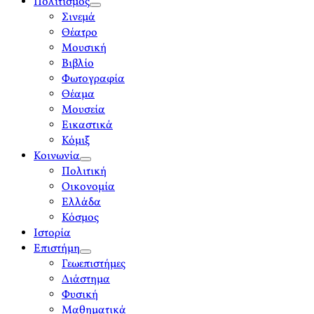
Πολιτισμός
open
Σινεμά
menu
Θέατρο
Μουσική
Βιβλίο
Φωτογραφία
Θέαμα
Μουσεία
Εικαστικά
Κόμιξ
Κοινωνία
open
Πολιτική
menu
Οικονομία
Ελλάδα
Κόσμος
Ιστορία
Επιστήμη
open
Γεωεπιστήμες
menu
Διάστημα
Φυσική
Μαθηματικά