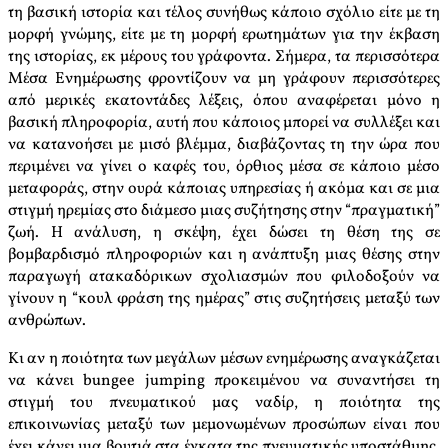
τη βασική ιστορία και τέλος συνήθως κάποιο σχόλιο είτε με τη
μορφή γνώμης, είτε με τη μορφή ερωτημάτων για την έκβαση
της ιστορίας, εκ μέρους του γράφοντα. Σήμερα, τα περισσότερα
Μέσα Ενημέρωσης φροντίζουν να μη γράφουν περισσότερες
από μερικές εκατοντάδες λέξεις, όπου αναφέρεται μόνο η
βασική πληροφορία, αυτή που κάποιος μπορεί να συλλέξει και
να κατανοήσει με μισό βλέμμα, διαβάζοντας τη την ώρα που
περιμένει να γίνει ο καφές του, όρθιος μέσα σε κάποιο μέσο
μεταφοράς, στην ουρά κάποιας υπηρεσίας ή ακόμα και σε μια
στιγμή ηρεμίας στο διάμεσο μιας συζήτησης στην “πραγματική”
ζωή. Η ανάλυση, η σκέψη, έχει δώσει τη θέση της σε
βομβαρδισμό πληροφοριών και η ανάπτυξη μιας θέσης στην
παραγωγή ατακαδόρικων σχολιασμών που φιλοδοξούν να
γίνουν η “κουλ φράση της ημέρας” στις συζητήσεις μεταξύ των
ανθρώπων.
Κι αν η ποιότητα των μεγάλων μέσων ενημέρωσης αναγκάζεται
να κάνει bungee jumping προκειμένου να συναντήσει τη
στιγμή του πνευματικού μας ναδίρ, η ποιότητα της
επικοινωνίας μεταξύ των μεμονωμένων προσώπων είναι που
έχει κάνει μια βουτιά στα έγκατα της πνευματικής υποστάθμης.