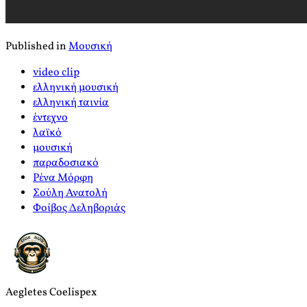
Published in
Μουσική
video clip
ελληνική μουσική
ελληνική ταινία
έντεχνο
λαϊκό
μουσική
παραδοσιακό
Ρένα Μόρφη
Σούλη Ανατολή
Φοίβος Δεληβοριάς
Aegletes Coelispex