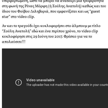
υπερφορτωμένη, ώστε να μπορεί να αναδείξει μια τρυφερότητα
στη φωνή της Ρένας Μόρφη (ή Σούλης Ανατολή) καθώς και του
ίδιου του Φοίβου Δεληβοριά, που εμφανίζεται και ως “guest
star” στο video clip.
Αν και το τραγούδι έχει κυκλοφορήσει στο άλμπουμ με τίτλο
“Σούλη Ανατολή” εδώ και ένα περίπου χρόνο, το video clip
κυκλοφόρησε στις 29 Ιούνη του 2017. Φρέσκο για να το
απολαύσετε!!!