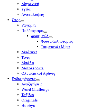
Μηχανική
Υγεία
Ανακαλύψεις
Σπορ
open
Ράγκμπι
menu
Ποδόσφαιρο
open
φουτμπώλ
menu
open
Φουτμπώλ ιστορίες
menu
Τσεμπιονάτ Μίρα
Μπάσκετ
Τένις
Μπάλα
Motorsports
Ολυμπιακοί Αγώνες
Ενδιαφέροντα
open
Αναζητήσεις
menu
Word Challenge
Ταξίδια
Originals
Hobbys