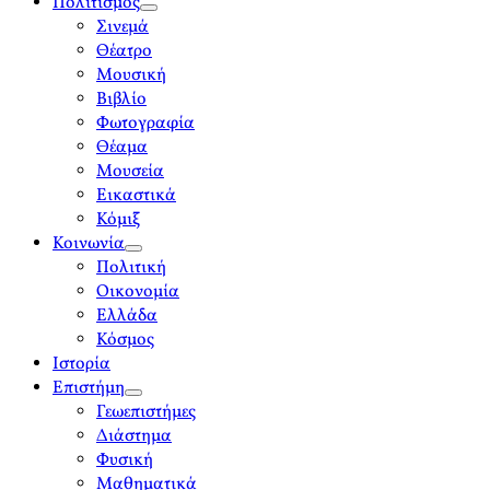
Πολιτισμός
open
Σινεμά
menu
Θέατρο
Μουσική
Βιβλίο
Φωτογραφία
Θέαμα
Μουσεία
Εικαστικά
Κόμιξ
Κοινωνία
open
Πολιτική
menu
Οικονομία
Ελλάδα
Κόσμος
Ιστορία
Επιστήμη
open
Γεωεπιστήμες
menu
Διάστημα
Φυσική
Μαθηματικά