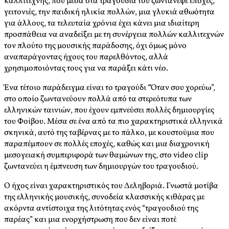
καλλιτέχνης, που μέσα στα τραγούδια του ζωντάνεψε εποχές,
γειτονιές, την παιδική ηλικία πολλών, μια γλυκιά αθωότητα
για άλλους, τα τελευταία χρόνια έχει κάνει μια ιδιαίτερη
προσπάθεια να αναδείξει με τη συνέργεια πολλών καλλιτεχνών
τον πλούτο της μουσικής παράδοσης, όχι όμως μόνο
αναπαράγοντας ήχους του παρελθόντος, αλλά
χρησιμοποιόντας τους για να παράξει κάτι νέο.
Ένα τέτοιο παράδειγμα είναι το τραγούδι “Όταν σου χορεύω”,
στο οποίο ζωντανεύουν πολλά από τα στερεότυπα των
ελληνικών ταινιών, που έχουν εμπνεύσει πολλές δημιουργίες
του Φοίβου. Μέσα σε ένα από τα πιο χαρακτηριστικά ελληνικά
σκηνικά, αυτό της ταβέρνας με το πάλκο, με κουστούμια που
παραπέμπουν σε πολλές εποχές, καθώς και μια διαχρονική
μεσογειακή συμπεριφορά των θαμώνων της, στο video clip
ζωντανεύει η έμπνευση των δημιουργών του τραγουδιού.
Ο ήχος είναι χαρακτηριστικός του Δεληβοριά. Γνωστά μοτίβα
της ελληνικής μουσικής, συνοδεία κλασσικής κιθάρας με
ακόρντα αντίστοιχα της λιτότητας ενός “τραγουδιού της
παρέας” και μια ενορχήστρωση που δεν είναι ποτέ