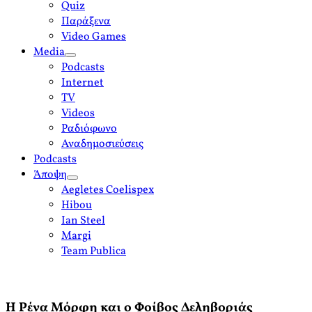
Quiz
Παράξενα
Video Games
Media
open
Podcasts
menu
Internet
TV
Videos
Ραδιόφωνο
Αναδημοσιεύσεις
Podcasts
Άποψη
open
Aegletes Coelispex
menu
Hibou
Ian Steel
Margi
Team Publica
Η Ρένα Μόρφη και ο Φοίβος Δεληβοριάς