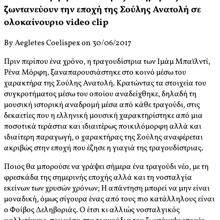
ζωντανεύουν την εποχή της Σούλης Ανατολή σε
ολοκαίνουριο video clip
By Aegletes Coelispex on 30/06/2017
Πριν περίπου ένα χρόνο, η τραγουδίστρια των Ιμάμ Μπαϊλντί,
Ρένα Μόρφη, ξαναπαρουσιάστηκε στο κοινό μέσω του
χαρακτήρα της Σούλης Ανατολή. Κρατώντας τα στοιχεία του
συγκροτήματος μέσω του οποίου αναδείχθηκε, δηλαδή τη
μουσική ιστορική αναδρομή μέσα από κάθε τραγούδι, στις
δεκαετίες που η ελληνική μουσική χαρακτηρίστηκε από μια
ποσοτικά τεράστια και ιδιαιτέρως ποικιλόμορφη αλλά και
ιδιαίτερη παραγωγή, ο χαρακτήρας της Σούλης αναφέρεται
ακριβώς στην εποχή που έζησε η γιαγιά της τραγουδίστριας.
Ποιος θα μπορούσε να γράψει σήμερα ένα τραγούδι νέο, με τη
φρεσκάδα της σημερινής εποχής αλλά και τη νοσταλγία
εκείνων των χρυσών χρόνων; Η απάντηση μπορεί να μην είναι
μοναδική, όμως σίγουρα ένας από τους πιο κατάλληλους είναι
ο Φοίβος Δεληβοριάς. Ο έτσι κι αλλιώς νοσταλγικός